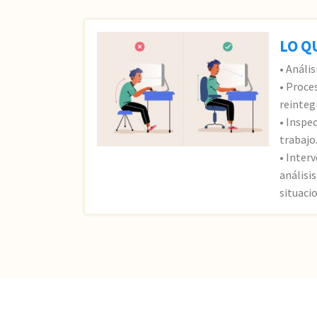
LO Q
• Anális
• Proce
reinteg
• Inspe
trabajo
• Inter
análisi
situaci