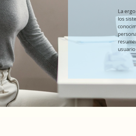
La ergon
los sist
conocim
persona
resumen
usuario