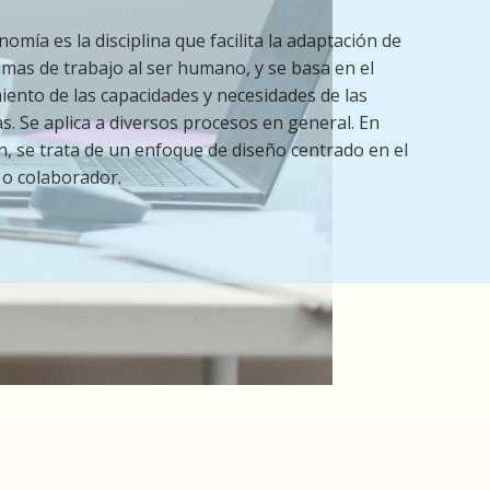
omía es la disciplina que facilita la adaptación de
emas de trabajo al ser humano, y se basa en el
iento de las capacidades y necesidades de las
s. Se aplica a diversos procesos en general. En
, se trata de un enfoque de diseño centrado en el
 o colaborador.